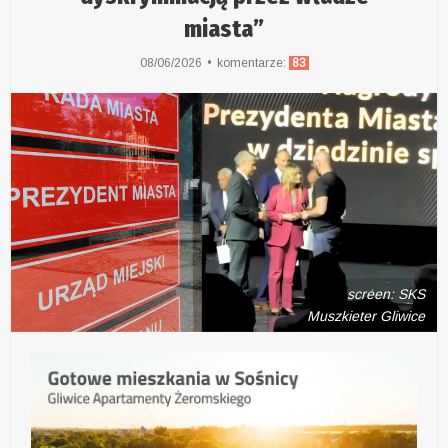
miasta”
08/06/2026
komentarze:
83
screen: SKS
Muszkieter Gliwice