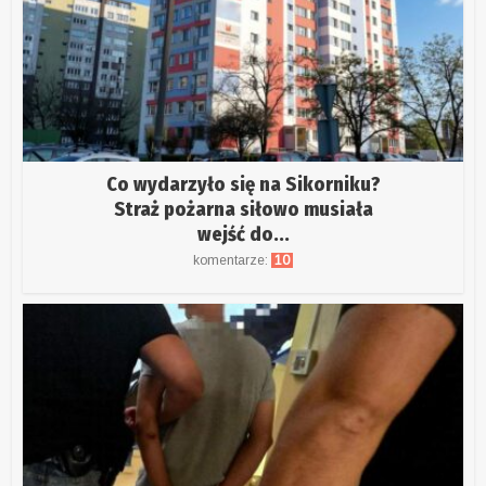
Co wydarzyło się na Sikorniku?
Straż pożarna siłowo musiała
wejść do...
komentarze:
10