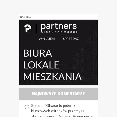
REKLAMA
NAJNOWSZE KOMENTARZE
Stefan
-
“Gliwice to jeden z
kluczowych ośrodków przemysłu
zbrojeniowego”. Minister Finansów w