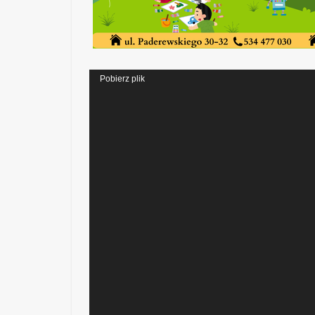
Odtwarzacz
Pobierz plik
video