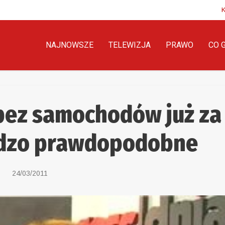
NAJNOWSZE
TELEWIZJA
PRAWO
CO 
bez samochodów już za
rdzo prawdopodobne
24/03/2011