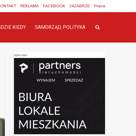
KONTAKT
REKLAMA
FACEBOOK
24ZABRZE
Praca
GDZIE KIEDY
SAMORZĄD, POLITYKA
REKLAMA