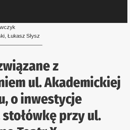
awczyk
ki, Łukasz Słysz
———————–
związane z
iem ul. Akademickiej
u, o inwestycje
 stołówkę przy ul.