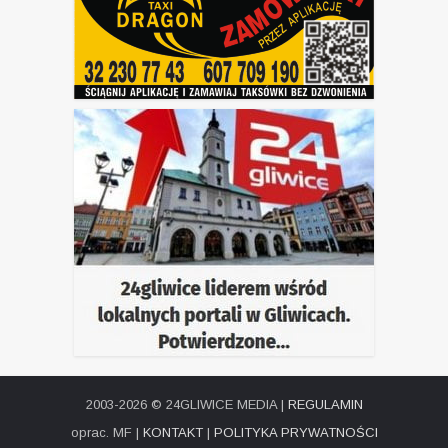
2003-2026 © 24GLIWICE MEDIA |
REGULAMIN
oprac. MF |
KONTAKT
|
POLITYKA PRYWATNOŚCI