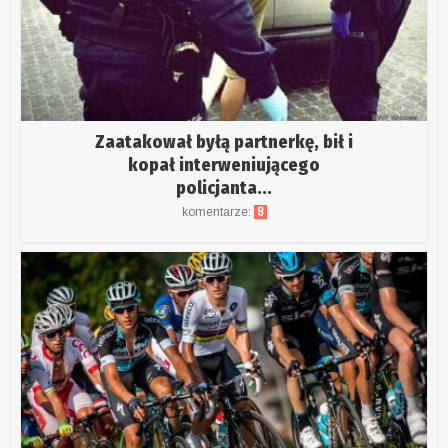
Zaatakował byłą partnerkę, bił i
kopał interweniującego
policjanta...
komentarze:
8