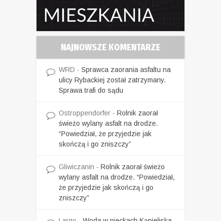
NAJNOWSZE KOMENTARZE
WRD
-
Sprawca zaorania asfaltu na
ulicy Rybackiej został zatrzymany.
Sprawa trafi do sądu
Ostroppendorfer
-
Rolnik zaorał
świeżo wylany asfalt na drodze.
“Powiedział, że przyjedzie jak
skończą i go zniszczy”
Gliwiczanin
-
Rolnik zaorał świeżo
wylany asfalt na drodze. “Powiedział,
że przyjedzie jak skończą i go
zniszczy”
Largo
-
Woda w nieckach Kąpieliska