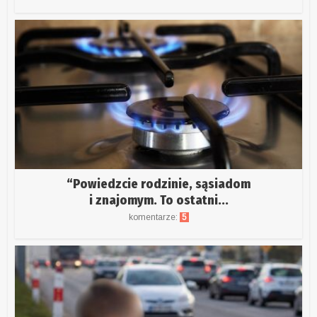
“Powiedzcie rodzinie, sąsiadom
i znajomym. To ostatni...
komentarze:
5