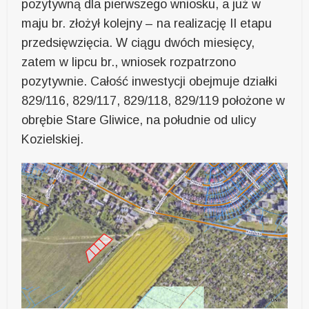
pozytywną dla pierwszego wniosku, a już w
maju br. złożył kolejny – na realizację II etapu
przedsięwzięcia. W ciągu dwóch miesięcy,
zatem w lipcu br., wniosek rozpatrzono
pozytywnie. Całość inwestycji obejmuje działki
829/116, 829/117, 829/118, 829/119 położone w
obrębie Stare Gliwice, na południe od ulicy
Kozielskiej.