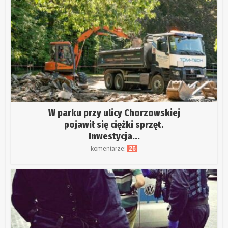
W parku przy ulicy Chorzowskiej
pojawił się ciężki sprzęt.
Inwestycja...
komentarze:
26