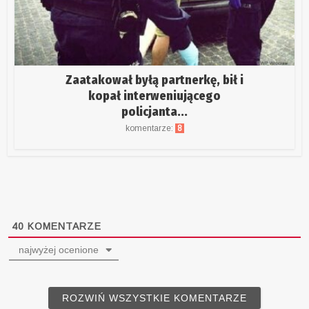
Zaatakował byłą partnerkę, bił i
kopał interweniującego
policjanta...
komentarze:
8
40
KOMENTARZE
najwyżej ocenione
ROZWIŃ WSZYSTKIE KOMENTARZE