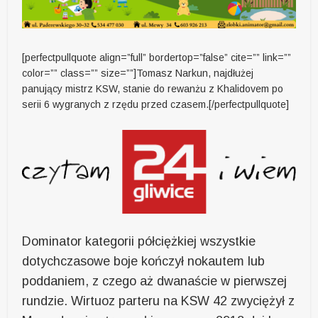
[perfectpullquote align=”full” bordertop=”false” cite=”” link=””
color=”” class=”” size=””]Tomasz Narkun, najdłużej
panujący mistrz KSW, stanie do rewanżu z Khalidovem po
serii 6 wygranych z rzędu przed czasem.[/perfectpullquote]
Dominator kategorii półciężkiej wszystkie
dotychczasowe boje kończył nokautem lub
poddaniem, z czego aż dwanaście w pierwszej
rundzie. Wirtuoz parteru na KSW 42 zwyciężył z