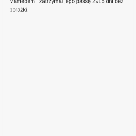
Mamedem i zatrzymał jego passę 2918 dni bez
porażki.