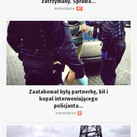
zatrzymany. Sprawa...
komentarze:
47
Zaatakował byłą partnerkę, bił i
kopał interweniującego
policjanta...
komentarze:
8