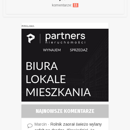
komentarze:
11
REKLAMA
NAJNOWSZE KOMENTARZE
Marcin
-
Rolnik zaorał świeżo wylany