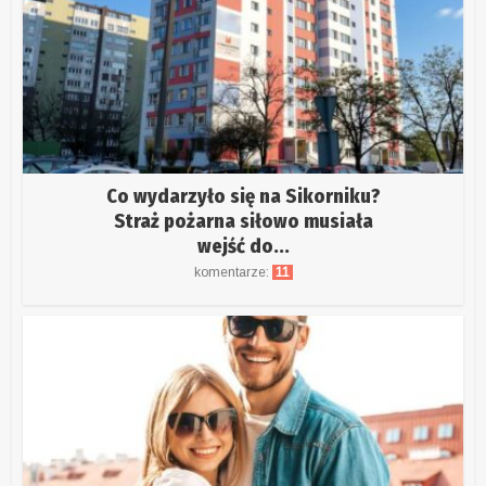
Co wydarzyło się na Sikorniku?
Straż pożarna siłowo musiała
wejść do...
komentarze:
11