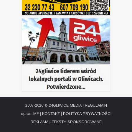
2003-2026 © 24GLIWICE MEDIA |
REGULAMIN
oprac. MF |
KONTAKT
|
POLITYKA PRYWATNOŚCI
REKLAMA
|
TEKSTY SPONSOROWANE