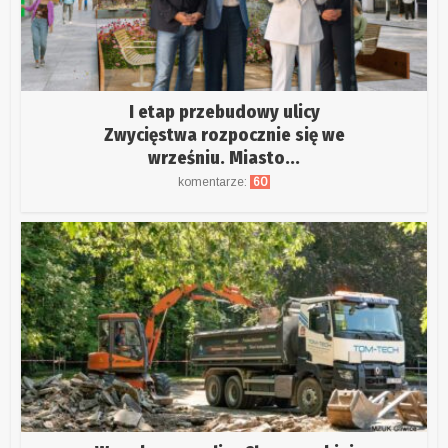
I etap przebudowy ulicy
Zwycięstwa rozpocznie się we
wrześniu. Miasto...
komentarze:
60