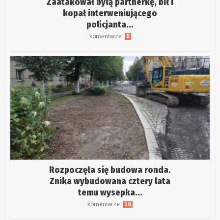
Zaatakował byłą partnerkę, bił i
kopał interweniującego
policjanta...
komentarze:
8
Rozpoczęła się budowa ronda.
Znika wybudowana cztery lata
temu wysepka...
komentarze:
18