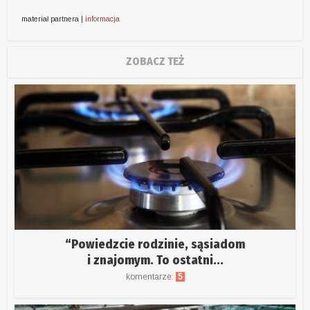
materiał partnera |
informacja
ZOBACZ TEŻ
“Powiedzcie rodzinie, sąsiadom
i znajomym. To ostatni...
komentarze:
5