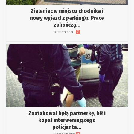
Zieleniec w miejscu chodnika i
nowy wyjazd z parkingu. Prace
zakończą...
komentarze:
7
Zaatakował byłą partnerkę, bił i
kopał interweniującego
policjanta...