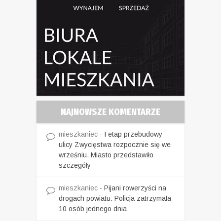
NAJNOWSZE KOMENTARZE
mieszkaniec
-
I etap przebudowy
ulicy Zwycięstwa rozpocznie się we
wrześniu. Miasto przedstawiło
szczegóły
mieszkaniec
-
Pijani rowerzyści na
drogach powiatu. Policja zatrzymała
10 osób jednego dnia