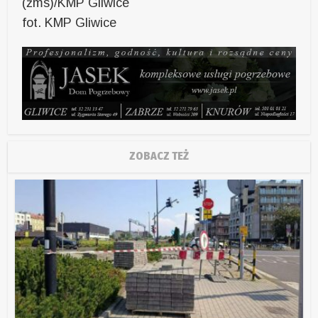
(żms)/KMP Gliwice
fot. KMP Gliwice
ZOBACZ TEŻ