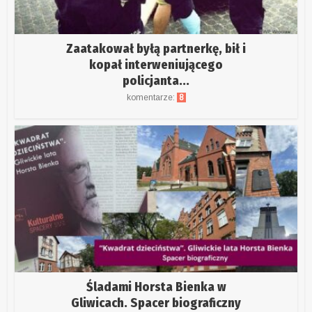
Zaatakował byłą partnerkę, bił i
kopał interweniującego
policjanta...
komentarze:
8
Śladami Horsta Bienka w
Gliwicach. Spacer biograficzny