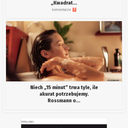
„Kwadrat...
komentarze:
7
Niech „15 minut” trwa tyle, ile
akurat potrzebujemy.
Rossmann o...
REKLAMA