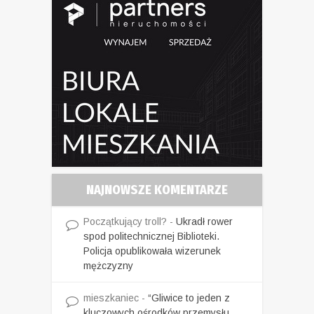
NAJNOWSZE KOMENTARZE
Początkujący troll?
-
Ukradł rower
spod politechnicznej Biblioteki.
Policja opublikowała wizerunek
mężczyzny
mieszkaniec
-
“Gliwice to jeden z
kluczowych ośrodków przemysłu