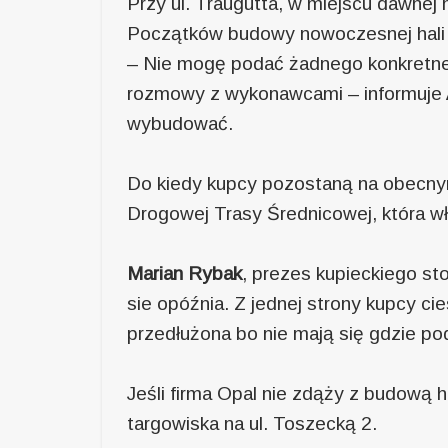
Przy ul. Traugutta, w miejscu dawnej 
Początków budowy nowoczesnej hali n
– Nie mogę podać żadnego konkretneg
rozmowy z wykonawcami – informuje
wybudować.
Do kiedy kupcy pozostaną na obecnym
Drogowej Trasy Średnicowej, która w
Marian Rybak
, prezes kupieckiego st
sie opóźnia. Z jednej strony kupcy c
przedłużona bo nie mają się gdzie podz
Jeśli firma Opal nie zdąży z budową h
targowiska na ul. Toszecką 2.