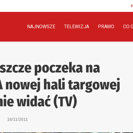
NAJNOWSZE
TELEWIZJA
PRAWO
CO 
eszcze poczeka na
 nowej hali targowej
nie widać (TV)
16/11/2011