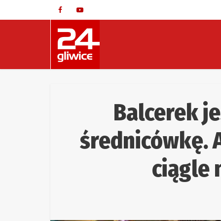
Balcerek j
średnicówkę. A
ciągle 