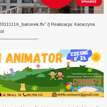
v/20111116_balcerek.flv” /] Realizacja: Katarzyna
ól
————————-