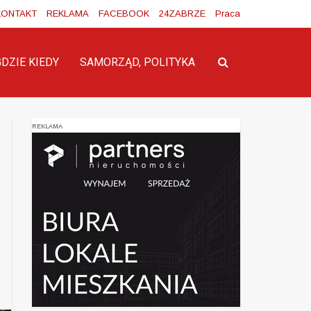
KONTAKT
REKLAMA
FACEBOOK
24ZABRZE
Praca
GDZIE KIEDY
SAMORZĄD, POLITYKA
REKLAMA