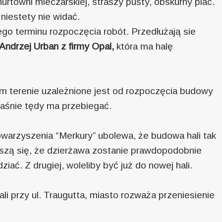
hurtowni mleczarskiej, straszy pusty, obskurny plac.
iestety nie widać.
o terminu rozpoczęcia robót. Przedłużają sie
Andrzej Urban z firmy Opal,
która ma halę
 terenie uzależnione jest od rozpoczęcia budowy
łaśnie tędy ma przebiegać.
owarzyszenia “Merkury” ubolewa, że budowa hali tak
ieszą się, że dzierżawa zostanie prawdopodobnie
iać. Z drugiej, woleliby być już do nowej hali.
ali przy ul. Traugutta, miasto rozważa przeniesienie