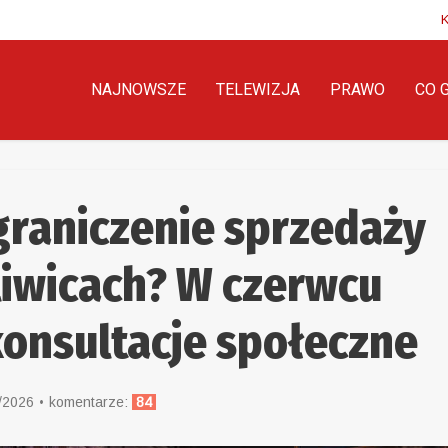
NAJNOWSZE
TELEWIZJA
PRAWO
CO 
graniczenie sprzedaży
liwicach? W czerwcu
konsultacje społeczne
/2026
komentarze:
84