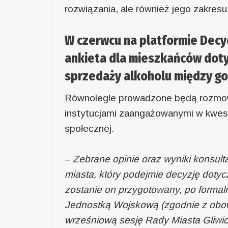
rozwiązania, ale również jego zakres
W czerwcu na platformie Dec
ankieta dla mieszkańców dot
sprzedaży alkoholu między god
Równolegle prowadzone będą rozmowy
instytucjami zaangażowanymi w kwes
społecznej.
–
Zebrane opinie oraz wyniki konsul
miasta, który podejmie decyzję dotyc
zostanie on przygotowany, po formal
Jednostką Wojskową (zgodnie z obowi
wrześniową sesję Rady Miasta Gliwi