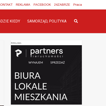
KONTAKT
REKLAMA
FACEBOOK
24ZABRZE
Praca
GDZIE KIEDY
SAMORZĄD, POLITYKA
REKLAMA