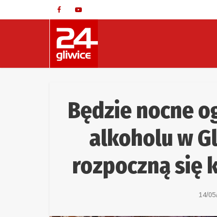
Będzie nocne o
alkoholu w G
rozpoczną się 
14/05