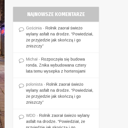
NAJNOWSZE KOMENTARZE
Gościnia
-
Rolnik zaorał świeżo
wylany asfalt na drodze. “Powiedział,
że przyjedzie jak skończą i go
zniszczy”
Michał
-
Rozpoczęła się budowa
ronda. Znika wybudowana cztery
lata temu wysepka z hortensjami
polonista
-
Rolnik zaorał świeżo
wylany asfalt na drodze. “Powiedział,
że przyjedzie jak skończą i go
zniszczy”
WDD
-
Rolnik zaorał świeżo wylany
asfalt na drodze. “Powiedział, że
przyjedzie jak skończą i go