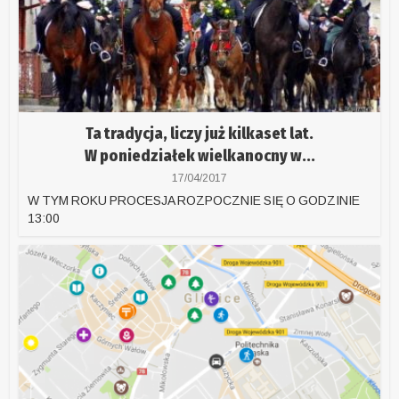
Ta tradycja, liczy już kilkaset lat.
W poniedziałek wielkanocny w...
17/04/2017
W TYM ROKU PROCESJA ROZPOCZNIE SIĘ O GODZINIE
13:00