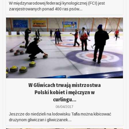
W międzynarodowej federacji kynologicznej (FCI) jest
zarejestrowanych ponad 400 ras psów...
W Gliwicach trwają mistrzostwa
Polski kobiet i mężczyzn w
curlingu...
06/04/2017
Jeszcze do niedzieli na lodowisku Tafla można kibicować
drużynom gliwiczan i gliwiczanek...