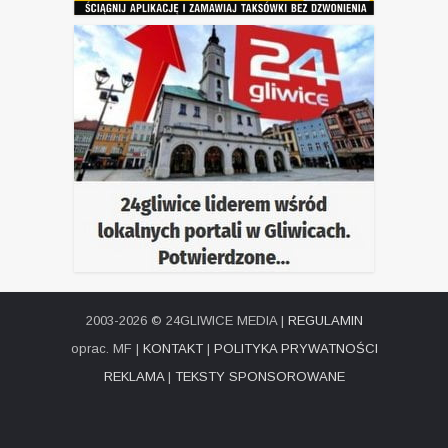
2003-2026 © 24GLIWICE MEDIA |
REGULAMIN
oprac. MF |
KONTAKT
|
POLITYKA PRYWATNOŚCI
REKLAMA
|
TEKSTY SPONSOROWANE