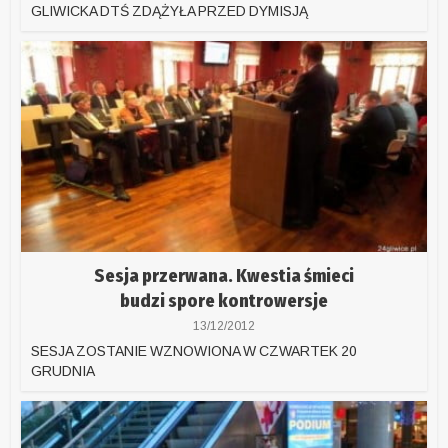
GLIWICKA DTŚ ZDĄŻYŁA PRZED DYMISJĄ
Sesja przerwana. Kwestia śmieci
budzi spore kontrowersje
13/12/2012
SESJA ZOSTANIE WZNOWIONA W CZWARTEK 20
GRUDNIA