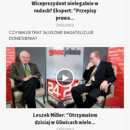
Wiceprezydent nielegalnie w
radach? Ekspert: “Przepisy
prawa...
23/11/2012
CZY MAGISTRAT SŁUSZNIE BAGATELIZUJE
DONIESIENIA?
Leszek Miller: “Otrzymałem
dzisiaj w Gliwicach wiele...
14/11/2012