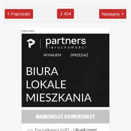
1 424
Poprzedni
Następny
REKLAMA
NAJNOWSZE KOMENTARZE
Początkujący troll?
-
Ukradł rower