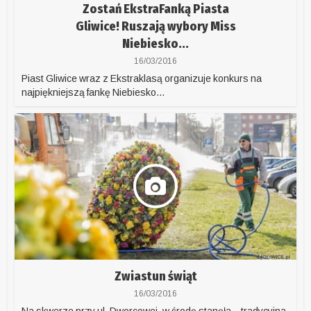
Zostań EkstraFanką Piasta
Gliwice! Ruszają wybory Miss
Niebiesko...
16/03/2016
Piast Gliwice wraz z Ekstraklasą organizuje konkurs na
najpiękniejszą fankę Niebiesko...
Zwiastun świąt
16/03/2016
Na skwerze przy ul. Dworcowej, w środę stanęła – tradycyjna