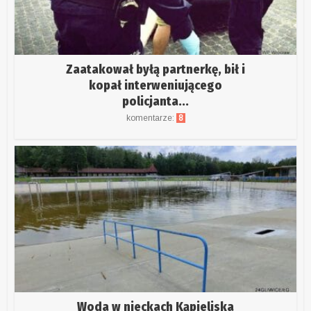
Zaatakował byłą partnerkę, bił i
kopał interweniującego
policjanta...
komentarze:
8
Woda w nieckach Kąpieliska