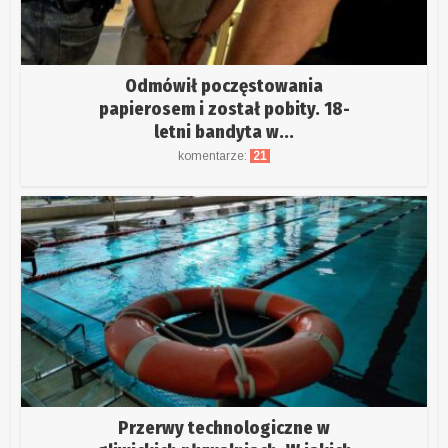
Odmówił poczęstowania
papierosem i został pobity. 18-
letni bandyta w...
komentarze:
21
Przerwy technologiczne w