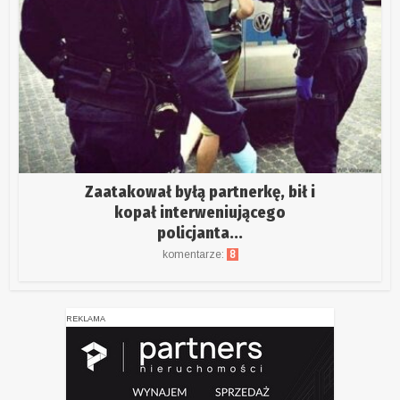
Zaatakował byłą partnerkę, bił i
kopał interweniującego
policjanta...
komentarze:
8
REKLAMA