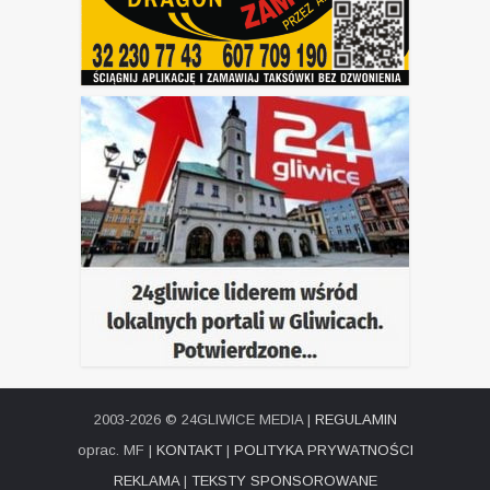
2003-2026 © 24GLIWICE MEDIA |
REGULAMIN
oprac. MF |
KONTAKT
|
POLITYKA PRYWATNOŚCI
REKLAMA
|
TEKSTY SPONSOROWANE