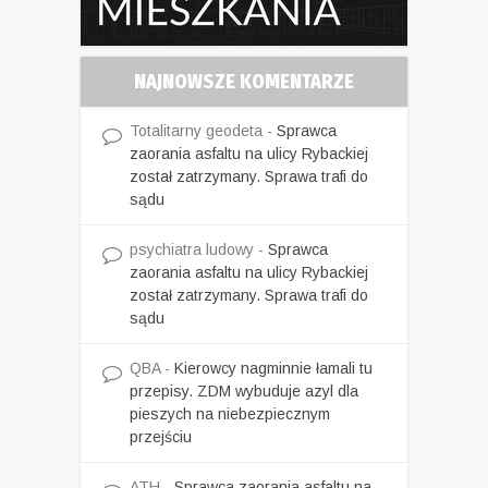
NAJNOWSZE KOMENTARZE
Totalitarny geodeta
-
Sprawca
zaorania asfaltu na ulicy Rybackiej
został zatrzymany. Sprawa trafi do
sądu
psychiatra ludowy
-
Sprawca
zaorania asfaltu na ulicy Rybackiej
został zatrzymany. Sprawa trafi do
sądu
QBA
-
Kierowcy nagminnie łamali tu
przepisy. ZDM wybuduje azyl dla
pieszych na niebezpiecznym
przejściu
ATH
-
Sprawca zaorania asfaltu na