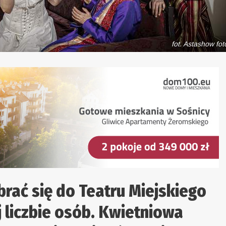
fot. Astashow fot
brać się do Teatru Miejskiego
 liczbie osób. Kwietniowa