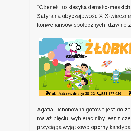
“Ożenek” to klasyka damsko-męskich
Satyra na obyczajowość XIX-wiecznej
konwenansów społecznych, dziwnie zn
Agafia Tichonowna gotowa jest do za
ma aż pięciu, wybierać niby jest z cz
przyciąga wyjątkowo oporny kandydat