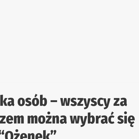
lka osób – wszyscy za
azem można wybrać się
 “Ożenek”