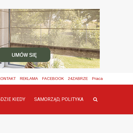
KONTAKT
REKLAMA
FACEBOOK
24ZABRZE
Praca
GDZIE KIEDY
SAMORZĄD, POLITYKA