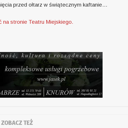
gnięcia przed ołtarz w świątecznym kaftanie…
 na stronie Teatru Miejskiego.
ZOBACZ TEŻ