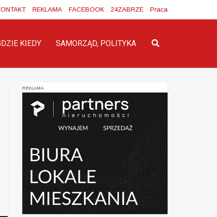
KONTAKT
REKLAMA
FACEBOOK
24ZABRZE
Praca
GDZIE KIEDY
SAMORZĄD, POLITYKA
REKLAMA