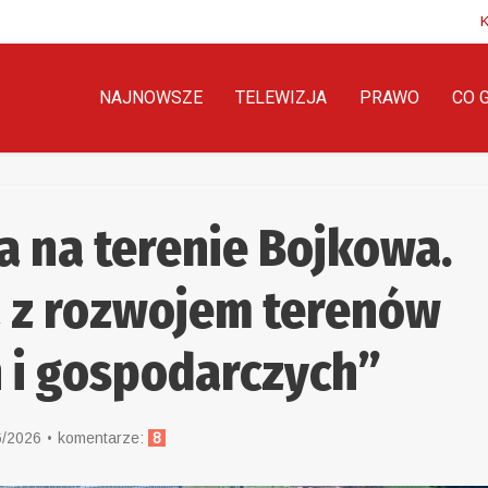
NAJNOWSZE
TELEWIZJA
PRAWO
CO 
a na terenie Bojkowa.
a z rozwojem terenów
 i gospodarczych”
6/2026
komentarze:
8