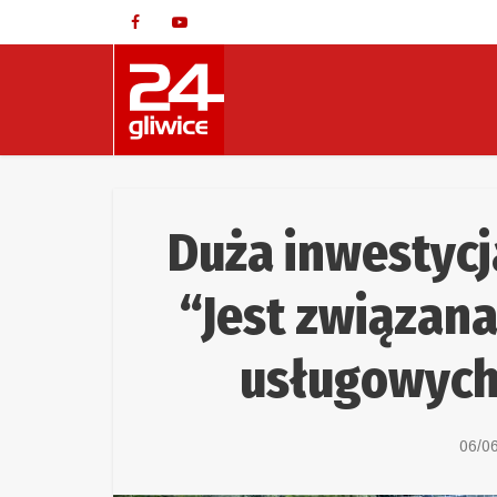
Duża inwestycj
“Jest związan
usługowych
06/0