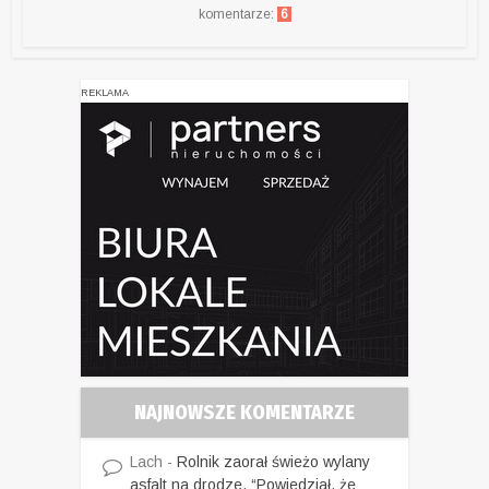
komentarze:
6
REKLAMA
NAJNOWSZE KOMENTARZE
Lach
-
Rolnik zaorał świeżo wylany
asfalt na drodze. “Powiedział, że