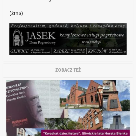
(żms)
ZOBACZ TEŻ