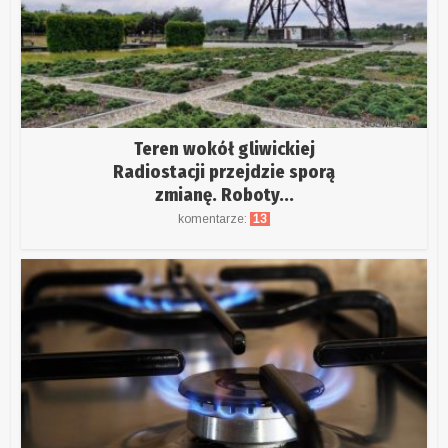
Teren wokół gliwickiej
Radiostacji przejdzie sporą
zmianę. Roboty...
komentarze:
13