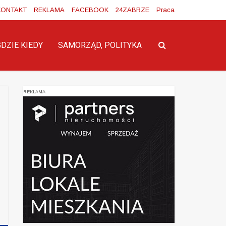
KONTAKT
REKLAMA
FACEBOOK
24ZABRZE
Praca
GDZIE KIEDY
SAMORZĄD, POLITYKA
REKLAMA