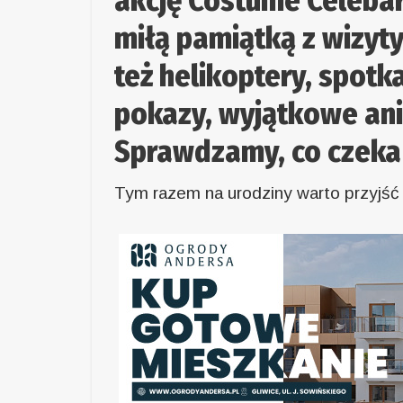
akcję Costume Celebar
miłą pamiątką z wizyt
też helikoptery, spotk
pokazy, wyjątkowe ani
Sprawdzamy, co czeka Go
Tym razem na urodziny warto przyjść 