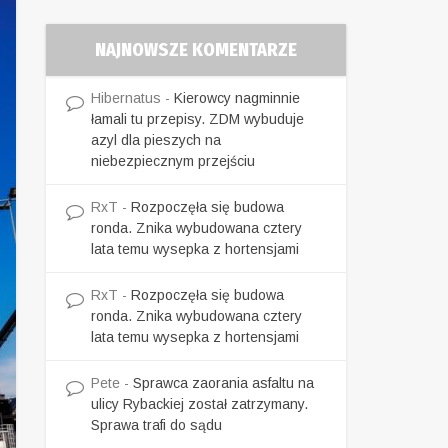
NAJNOWSZE KOMENTARZE
Hibernatus
-
Kierowcy nagminnie
łamali tu przepisy. ZDM wybuduje
azyl dla pieszych na
niebezpiecznym przejściu
RxT
-
Rozpoczęła się budowa
ronda. Znika wybudowana cztery
lata temu wysepka z hortensjami
RxT
-
Rozpoczęła się budowa
ronda. Znika wybudowana cztery
lata temu wysepka z hortensjami
Pete
-
Sprawca zaorania asfaltu na
ulicy Rybackiej został zatrzymany.
Sprawa trafi do sądu