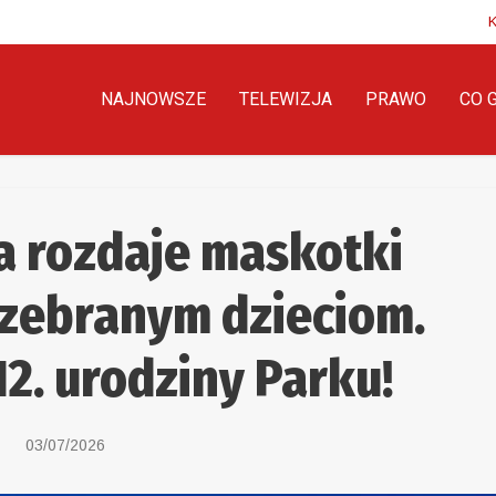
NAJNOWSZE
TELEWIZJA
PRAWO
CO 
a rozdaje maskotki
zebranym dzieciom.
2. urodziny Parku!
03/07/2026