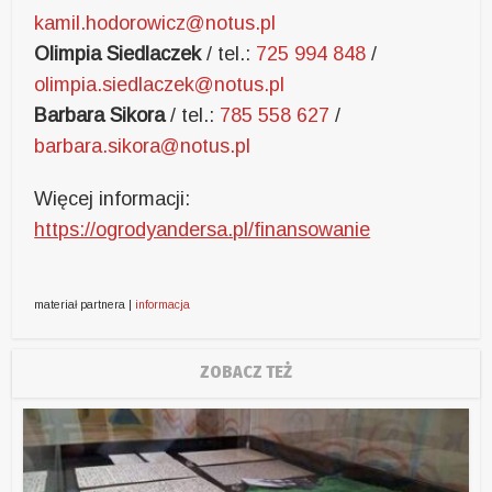
kamil.hodorowicz@notus.pl
Olimpia Siedlaczek
/ tel.:
725 994 848
/
olimpia.siedlaczek@notus.pl
Barbara Sikora
/ tel.:
785 558 627
/
barbara.sikora@notus.pl
Więcej informacji:
https://ogrodyandersa.pl/finansowanie
materiał partnera |
informacja
ZOBACZ TEŻ