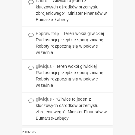
Andre
-
“Gliwice to jeden z
kluczowych ośrodków przemysłu
zbrojeniowego”. Minister Finansów w
Bumarze-Łabędy
Popraw folię
-
Teren wokół gliwickiej
Radiostacji przejdzie sporą zmianę.
Roboty rozpoczną się w połowie
września
gliwicjus
-
Teren wokół gliwickiej
Radiostacji przejdzie sporą zmianę.
Roboty rozpoczną się w połowie
września
gliwicjus
-
“Gliwice to jeden z
kluczowych ośrodków przemysłu
zbrojeniowego”. Minister Finansów w
Bumarze-Łabędy
REKLAMA