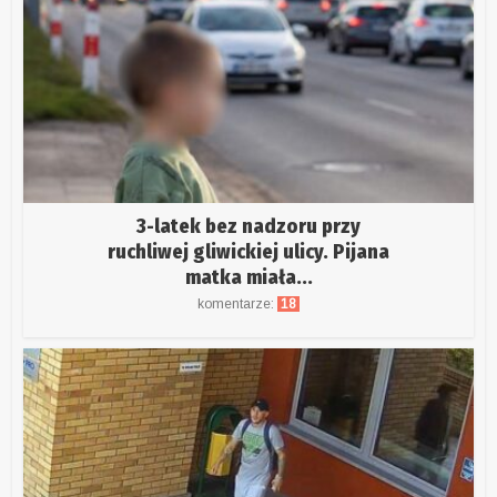
3-latek bez nadzoru przy
ruchliwej gliwickiej ulicy. Pijana
matka miała...
komentarze:
18