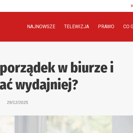
NAJNOWSZE
TELEWIZJA
PRAWO
CO 
porządek w biurze i
ać wydajniej?
29/12/2025