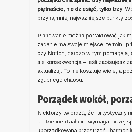
początku dnia spisać trzy najważniejs
piętnaście, nie dziesięć, tylko trzy.
Wt
przynajmniej najważniejsze punkty z
Planowanie można potraktować jak me
zadanie ma swoje miejsce, termin i pr
czy Notion, bardzo w tym pomagają, a
się konsekwencja – jeśli zapisujesz za
aktualizuj. To nie kosztuje wiele, a 
zgubnego chaosu.
Porządek wokół, porz
Niektórzy twierdzą, że „artystyczny n
codzienne działanie wymaga raczej sp
uporządkowana przestrzeń i harmonijn