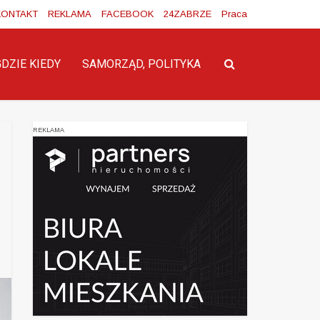
KONTAKT
REKLAMA
FACEBOOK
24ZABRZE
Praca
GDZIE KIEDY
SAMORZĄD, POLITYKA
REKLAMA