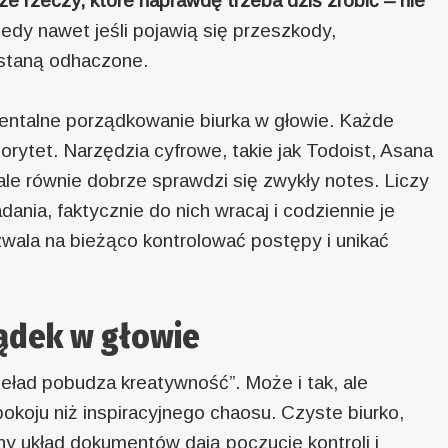
ze rzeczy, które naprawdę trzeba dziś zrobić – nie
edy nawet jeśli pojawią się przeszkody,
ostaną odhaczone.
ntalne porządkowanie biurka w głowie. Każde
iorytet. Narzędzia cyfrowe, takie jak Todoist, Asana
le równie dobrze sprawdzi się zwykły notes. Liczy
dania, faktycznie do nich wracaj i codziennie je
pozwala na bieżąco kontrolować postępy i unikać
ądek w głowie
ieład pobudza kreatywność”. Może i tak, ale
okoju niż inspiracyjnego chaosu. Czyste biurko,
y układ dokumentów dają poczucie kontroli i