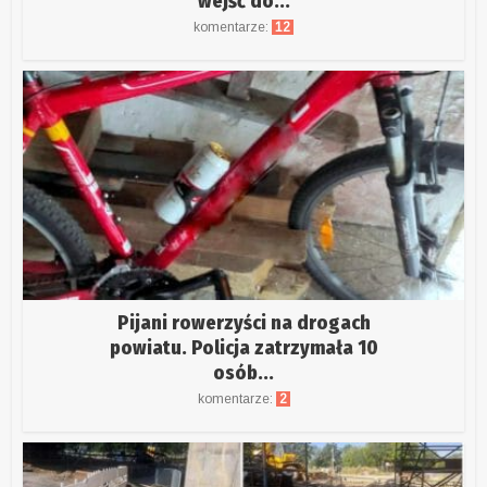
wejść do...
komentarze:
12
Pijani rowerzyści na drogach
powiatu. Policja zatrzymała 10
osób...
komentarze:
2