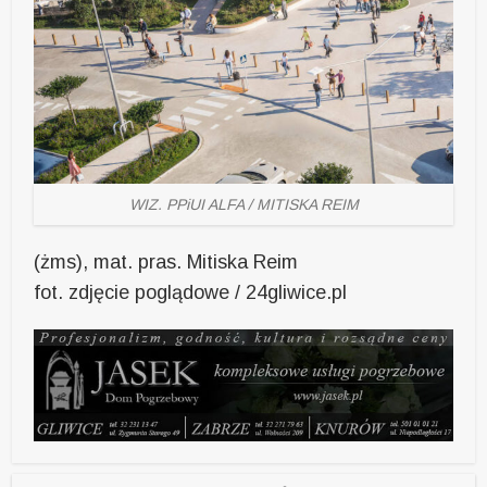
WIZ. PPiUI ALFA / MITISKA REIM
(żms), mat. pras. Mitiska Reim
fot. zdjęcie poglądowe / 24gliwice.pl