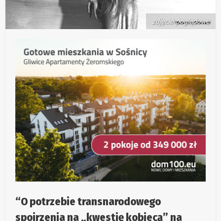
zdjęcie poglądowe
“O potrzebie transnarodowego
spojrzenia na „kwestię kobiecą” na