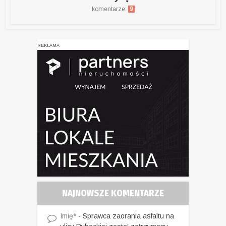
komentarze:
9
REKLAMA
NAJNOWSZE KOMENTARZE
Imię*
-
Sprawca zaorania asfaltu na