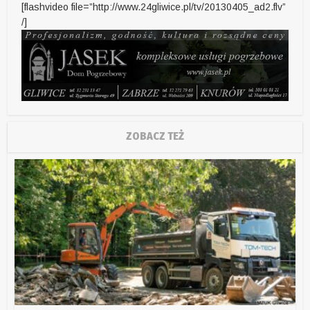
[flashvideo file=”http://www.24gliwice.pl/tv/20130405_ad2.flv”
/]
ZOBACZ TEŻ