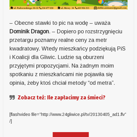
– Obecne stawki to pic na wodę – uważa
Dominik Dragon
. – Dopiero po rozstrzygnięciu
przetargu poznamy realne ceny za metr
kwadratowy. Wtedy mieszkańcy podziękują PiS
i Koalicji dla Gliwic. Ludzie są oburzeni
przyjętymi propozycjami. Na żadnym moim
spotkaniu z mieszkańcami nie pojawiła się
opinia, żeby ktoś chciał metody “od metra”.
Zobacz też: Ile zapłacimy za śmieci?
[flashvideo file=”http://www.24gliwice.pl/tv/20130405_ad1.flv”
/]