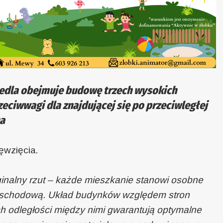
edla obejmuje budowę trzech wysokich
ciwwagi dla znajdującej się po przeciwległej
na
ęwzięcia.
inalny rzut – każde mieszkanie stanowi osobne
ką schodową. Układ budynków względem stron
h odległości między nimi gwarantują optymalne