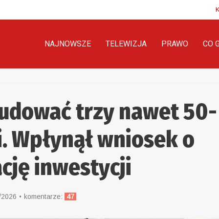
NAJNOWSZE
TELEWIZJA
PRAWO
CO 
udować trzy nawet 50-
. Wpłynął wniosek o
ację inwestycji
/2026
komentarze:
47