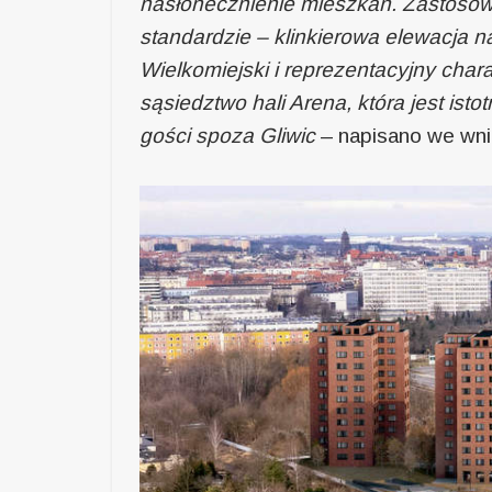
nasłonecznienie mieszkań. Zastoso
standardzie – klinkierowa elewacja 
Wielkomiejski i reprezentacyjny char
sąsiedztwo hali Arena, która jest ist
gości spoza Gliwic
– napisano we wni