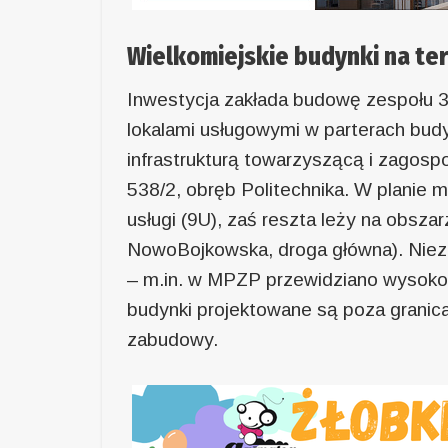
Wielkomiejskie budynki na te
Inwestycja zakłada budowę zespołu 
lokalami usługowymi w parterach bud
infrastrukturą towarzyszącą i zagospo
538/2, obręb Politechnika. W planie
usługi (9U), zaś reszta leży na obsz
NowoBojkowska, droga główna). Niezg
– m.in. w MPZP przewidziano wysoko
budynki projektowane są poza granica
zabudowy.