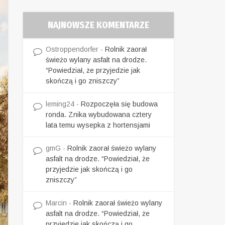
NAJNOWSZE KOMENTARZE
Ostroppendorfer
-
Rolnik zaorał
świeżo wylany asfalt na drodze.
“Powiedział, że przyjedzie jak
skończą i go zniszczy”
leming24
-
Rozpoczęła się budowa
ronda. Znika wybudowana cztery
lata temu wysepka z hortensjami
gmG
-
Rolnik zaorał świeżo wylany
asfalt na drodze. “Powiedział, że
przyjedzie jak skończą i go
zniszczy”
Marcin
-
Rolnik zaorał świeżo wylany
asfalt na drodze. “Powiedział, że
przyjedzie jak skończą i go