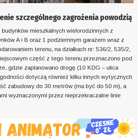
renie szczególnego zagrożenia powodzią
3 budynków mieszkalnych wielorodzinnych z
ynków A i B oraz 1 podziemnym garażem wraz z
darowaniem terenu, na działkach nr: 536/2, 535/2,
 miejscowym część z tego terenu przeznaczono pod
arze, gdzie zaplanowano drogę (10 KDG – ulica
odności dotyczą również kilku innych wytycznych
ść zabudowy do 30 metrów (ma być do 50 m), a
mi wyznaczonymi przez nieprzekraczalne linie