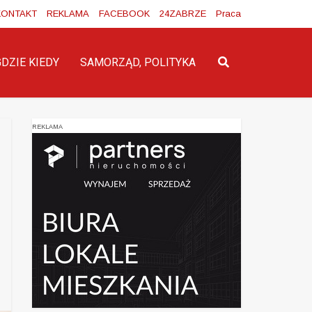
KONTAKT
REKLAMA
FACEBOOK
24ZABRZE
Praca
GDZIE KIEDY
SAMORZĄD, POLITYKA
REKLAMA