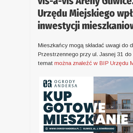
vis-à-vis Areny Gliwic
Urzędu Miejskiego wpł
inwestycji mieszkanio
Mieszkańcy mogą składać uwagi do d
Przestrzennego przy ul. Jasnej 31 do 
temat
można znaleźć w BIP Urzędu M