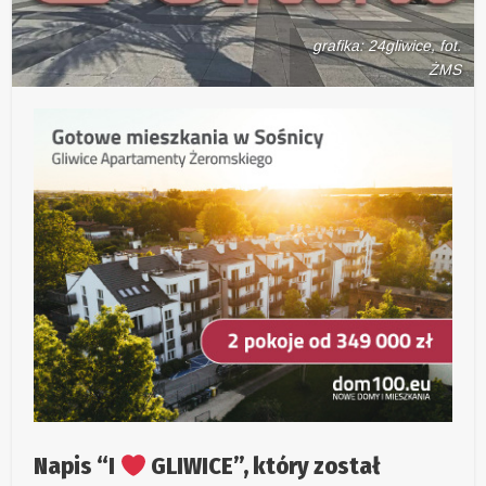
grafika: 24gliwice, fot.
ŻMS
Napis “I
GLIWICE”, który został