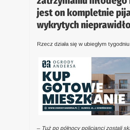
zatrzymaniu młodego k
jest on kompletnie pij
wykrytych nieprawidł
Rzecz działa się w ubiegłym tygodniu
–
Tuż po północy policjanci zostali s