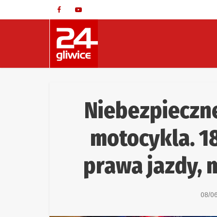
Niebezpieczn
motocykla. 18
prawa jazdy, m
08/0