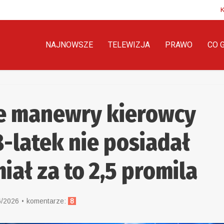
NAJNOWSZE
TELEWIZJA
PRAWO
CO 
e manewry kierowcy
-latek nie posiadał
iał za to 2,5 promila
6/2026
komentarze:
8