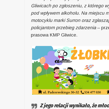
Gliwicach po zgłoszeniu, z którego 
pod wpływem alkoholu. Na miejscu mu
motocyklu marki Surron oraz zgłaszaj
policjantom przebieg zdarzenia
– prz
prasowa KMP Gliwice.
Z jego relacji wynikało, że m