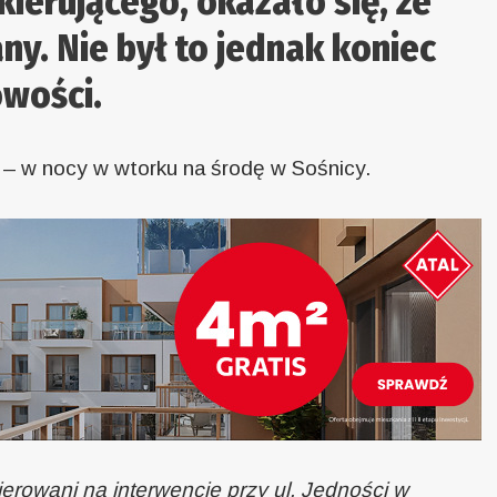
ierującego, okazało się, że
any. Nie był to jednak koniec
owości.
 – w nocy w wtorku na środę w Sośnicy.
kierowani na interwencję przy ul. Jedności w