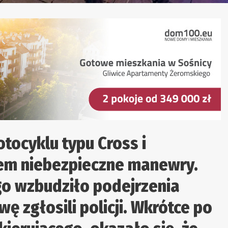
tocyklu typu Cross i
em niebezpieczne manewry.
go wzbudziło podejrzenia
ę zgłosili policji. Wkrótce po