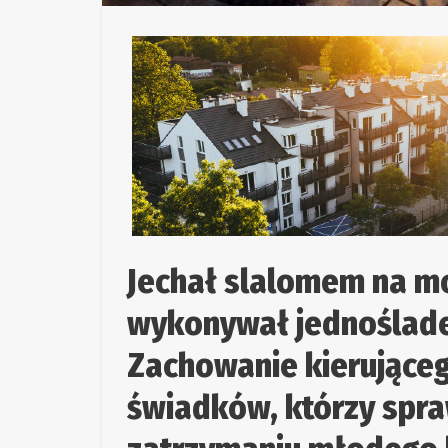
Jechał slalomem na mo
wykonywał jednoślad
Zachowanie kierujące
świadków, którzy spraw