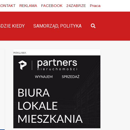
KONTAKT
REKLAMA
FACEBOOK
24ZABRZE
Praca
GDZIE KIEDY
SAMORZĄD, POLITYKA
REKLAMA