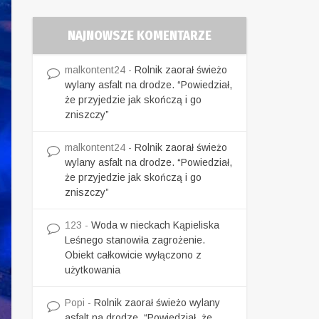
NAJNOWSZE KOMENTARZE
malkontent24
-
Rolnik zaorał świeżo
wylany asfalt na drodze. “Powiedział,
że przyjedzie jak skończą i go
zniszczy”
malkontent24
-
Rolnik zaorał świeżo
wylany asfalt na drodze. “Powiedział,
że przyjedzie jak skończą i go
zniszczy”
123
-
Woda w nieckach Kąpieliska
Leśnego stanowiła zagrożenie.
Obiekt całkowicie wyłączono z
użytkowania
Popi
-
Rolnik zaorał świeżo wylany
asfalt na drodze. “Powiedział, że