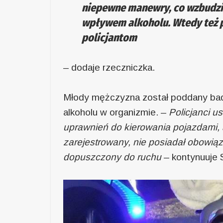
niepewne manewry, co wzbudził
wpływem alkoholu. Wtedy też p
policjantom
– dodaje rzeczniczka.
Młody mężczyzna został poddany bada
alkoholu w organizmie. –
Policjanci u
uprawnień do kierowania pojazdami, 
zarejestrowany, nie posiadał obowią
dopuszczony do ruchu
– kontynuuje 