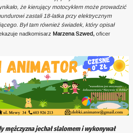
wynikało, że kierujący motocyklem może prowadzić
ndurowi zastali 18-latka przy elektrycznym
ącego. Był tam również świadek, który opisał
ekazuje nadkomisarz
Marzena Szwed,
oficer
łody mężczyzna jechał slalomem i wykonywał