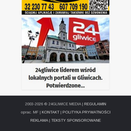
2003-2026 © 24GLIWICE MEDIA |
REGULAMIN
oprac. MF |
KONTAKT
|
POLITYKA PRYWATNOŚCI
REKLAMA
|
TEKSTY SPONSOROWANE