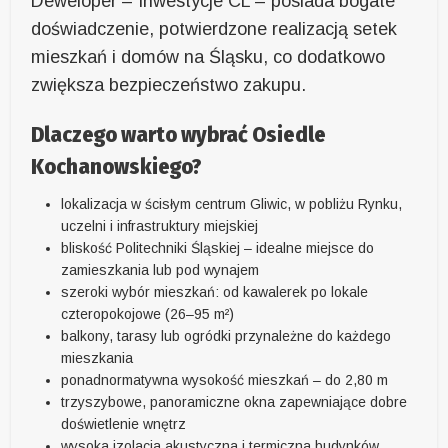
Deweloper – Inwestycje CL – posiada bogate
doświadczenie, potwierdzone realizacją setek
mieszkań i domów na Śląsku, co dodatkowo
zwiększa bezpieczeństwo zakupu.
Dlaczego warto wybrać Osiedle
Kochanowskiego?
lokalizacja w ścisłym centrum Gliwic, w pobliżu Rynku,
uczelni i infrastruktury miejskiej
bliskość Politechniki Śląskiej – idealne miejsce do
zamieszkania lub pod wynajem
szeroki wybór mieszkań: od kawalerek po lokale
czteropokojowe (26–95 m²)
balkony, tarasy lub ogródki przynależne do każdego
mieszkania
ponadnormatywna wysokość mieszkań – do 2,80 m
trzyszybowe, panoramiczne okna zapewniające dobre
doświetlenie wnętrz
wysoka izolacja akustyczna i termiczna budynków