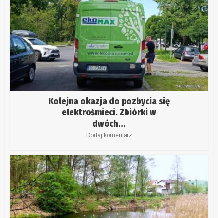
Kolejna okazja do pozbycia się
elektrośmieci. Zbiórki w
dwóch...
Dodaj komentarz