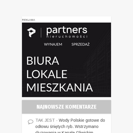
REKLAMA
NAJNOWSZE KOMENTARZE
TAK JEST
-
Wody Polskie gotowe do
odłowu śniętych ryb. Wstrzymano
śluzowania w Kanale Gliwickim