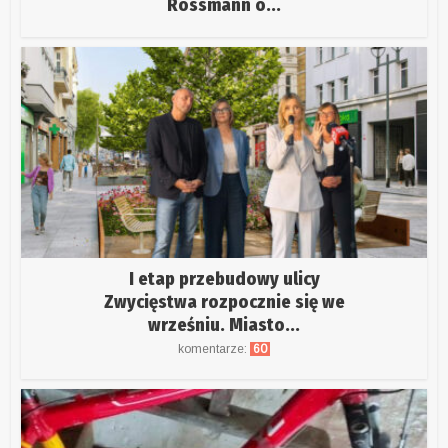
Rossmann o...
I etap przebudowy ulicy
Zwycięstwa rozpocznie się we
wrześniu. Miasto...
komentarze:
60