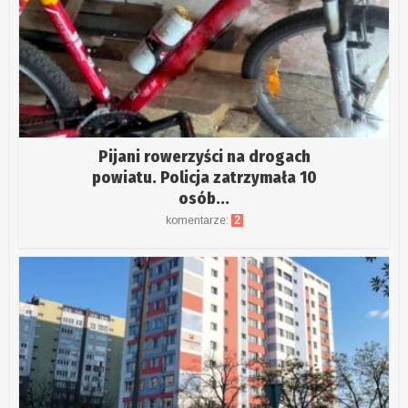
Pijani rowerzyści na drogach
powiatu. Policja zatrzymała 10
osób...
komentarze:
2