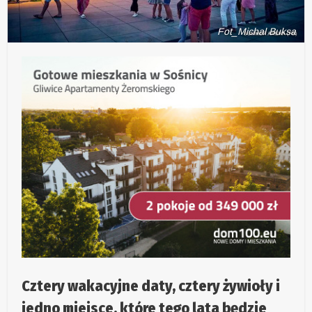
Fot_Michal Buksa
Cztery wakacyjne daty, cztery żywioły i
jedno miejsce, które tego lata będzie