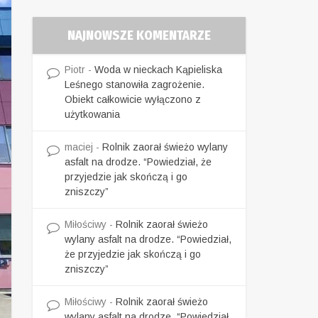
NAJNOWSZE KOMENTARZE
Piotr
-
Woda w nieckach Kąpieliska
Leśnego stanowiła zagrożenie.
Obiekt całkowicie wyłączono z
użytkowania
maciej
-
Rolnik zaorał świeżo wylany
asfalt na drodze. “Powiedział, że
przyjedzie jak skończą i go
zniszczy”
Miłościwy
-
Rolnik zaorał świeżo
wylany asfalt na drodze. “Powiedział,
że przyjedzie jak skończą i go
zniszczy”
Miłościwy
-
Rolnik zaorał świeżo
wylany asfalt na drodze. “Powiedział,