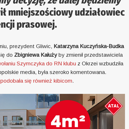
śmy decyzję, że dalej będziemy
ł mniejszościowy udziałowiec
ncji prasowej.
iu, prezydent Gliwic,
Katarzyna Kuczyńska-Budka
się do
Zbigniewa Kałuży
by zmienił przedstawiciela
wołaniu Szymczyka do RN klubu
z Okrzei wzbudziła
opolskie media, była szeroko komentowana.
podobała się również kibicom
.