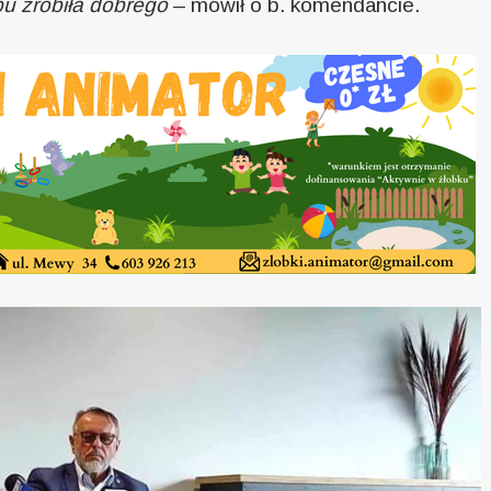
bu zrobiła dobrego
– mówił o b. komendancie.