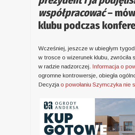
prezydent i ja podjęli
współpracować
– mówi
klubu podczas konfere
Wcześniej, jeszcze w ubiegłym tygodn
w trosce o wizerunek klubu, zwróciła 
w radzie nadzorczej.
Informacja o po
ogromne kontrowersje, obiegła ogóln
Decyzja
o powołaniu Szymczyka nie s