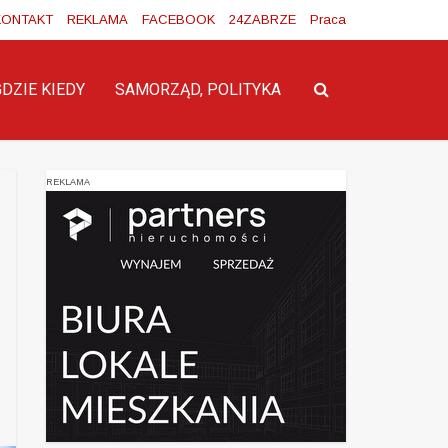
KONTAKT
REKLAMA
FACEBOOK
24ZABRZE
Praca
GDZIE KIEDY
SAMORZĄD, POLITYKA
REKLAMA