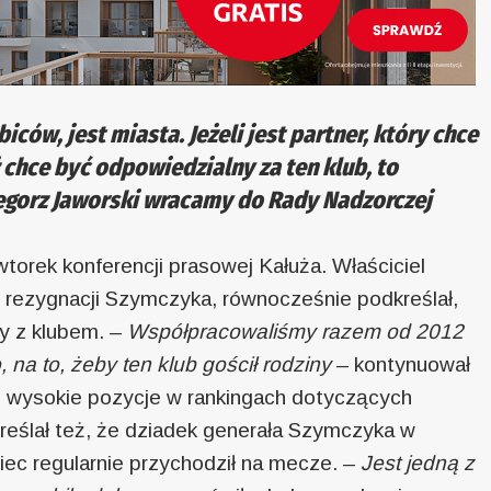
biców, jest miasta. Jeżeli jest partner, który chce
chce być odpowiedzialny za ten klub, to
egorz Jaworski
wracamy do Rady Nadzorczej
orek konferencji prasowej Kałuża. Właściciel
 o rezygnacji Szymczyka, równocześnie podkreślał,
ny z klubem. –
Współpracowaliśmy razem od 2012
na to, żeby ten klub gościł rodziny
– kontynuował
je wysokie pozycje w rankingach dotyczących
eślał też, że dziadek generała Szymczyka w
ciec regularnie przychodził na mecze. –
Jest jedną z