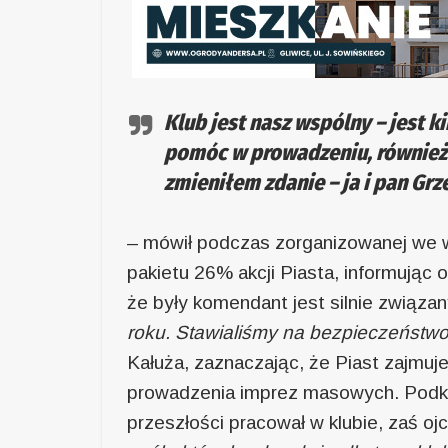
Klub jest nasz wspólny – jest ki
pomóc w prowadzeniu, również 
zmieniłem zdanie – ja i pan
Grz
– mówił podczas zorganizowanej we wt
pakietu 26% akcji Piasta, informując
że były komendant jest silnie związa
roku. Stawialiśmy na bezpieczeństwo, 
Kałuża, zaznaczając, że Piast zajmu
prowadzenia imprez masowych. Podkr
przeszłości pracował w klubie, zaś oj