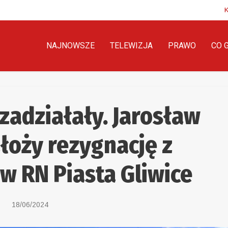
NAJNOWSZE
TELEWIZJA
PRAWO
CO 
 zadziałały. Jarosław
łoży rezygnację z
w RN Piasta Gliwice
18/06/2024