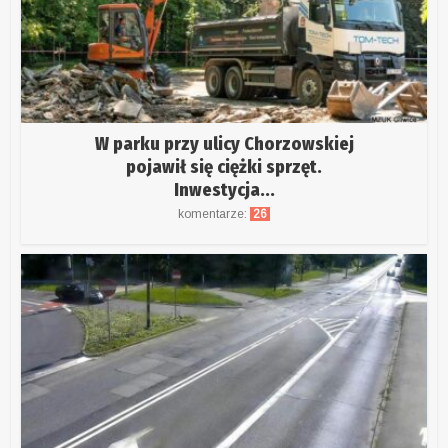
W parku przy ulicy Chorzowskiej
pojawił się ciężki sprzęt.
Inwestycja...
komentarze:
26