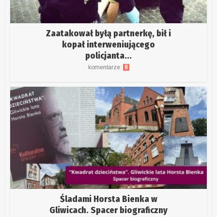
Zaatakował byłą partnerkę, bił i
kopał interweniującego
policjanta...
komentarze:
8
Śladami Horsta Bienka w
Gliwicach. Spacer biograficzny