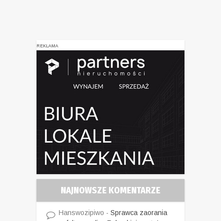
REKLAMA
NAJNOWSZE KOMENTARZE
Hanswozipiwo
-
Sprawca zaorania