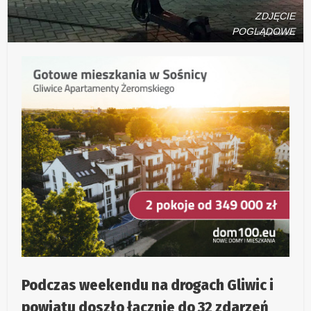
ZDJĘCIE
POGLĄDOWE
Podczas weekendu na drogach Gliwic i
powiatu doszło łącznie do 32 zdarzeń