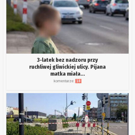
3-latek bez nadzoru przy
ruchliwej gliwickiej ulicy. Pijana
matka miała...
komentarze:
18