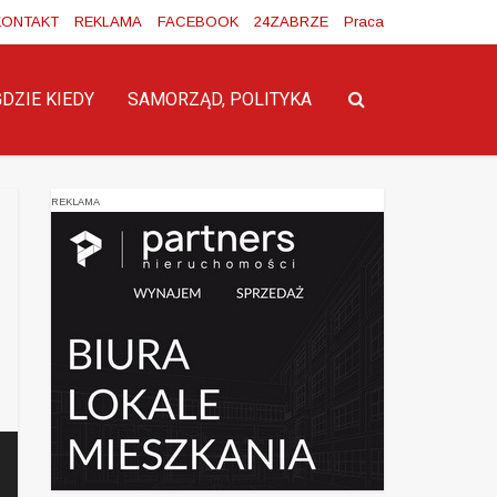
KONTAKT
REKLAMA
FACEBOOK
24ZABRZE
Praca
GDZIE KIEDY
SAMORZĄD, POLITYKA
REKLAMA