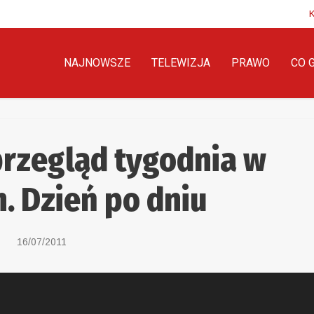
NAJNOWSZE
TELEWIZJA
PRAWO
CO 
przegląd tygodnia w
h. Dzień po dniu
16/07/2011