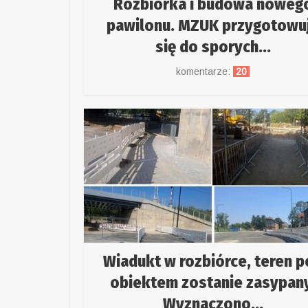
Rozbiórka i budowa noweg
pawilonu. MZUK przygotowu
się do sporych...
komentarze:
20
Wiadukt w rozbiórce, teren 
obiektem zostanie zasypany
Wyznaczono...