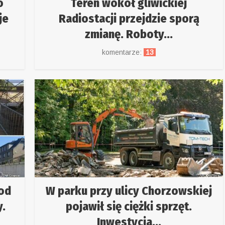
o
Teren wokół gliwickiej
je
Radiostacji przejdzie sporą
zmianę. Roboty...
komentarze:
13
pod
W parku przy ulicy Chorzowskiej
.
pojawił się ciężki sprzęt.
Inwestycja...