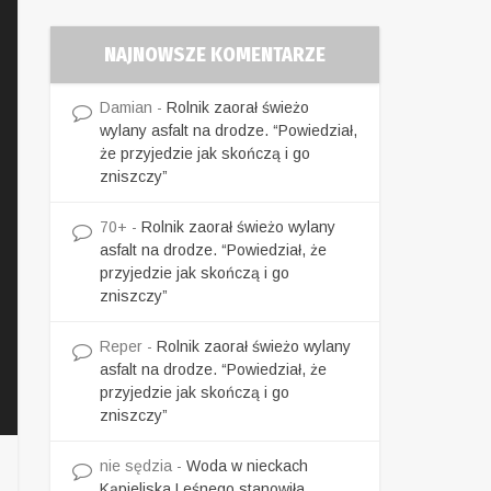
NAJNOWSZE KOMENTARZE
Damian
-
Rolnik zaorał świeżo
wylany asfalt na drodze. “Powiedział,
że przyjedzie jak skończą i go
zniszczy”
70+
-
Rolnik zaorał świeżo wylany
asfalt na drodze. “Powiedział, że
przyjedzie jak skończą i go
zniszczy”
Reper
-
Rolnik zaorał świeżo wylany
asfalt na drodze. “Powiedział, że
przyjedzie jak skończą i go
zniszczy”
nie sędzia
-
Woda w nieckach
Kąpieliska Leśnego stanowiła