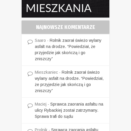
NAJNOWSZE KOMENTARZE
Saaro
-
Rolnik zaorał świeżo wylany
asfalt na drodze. “Powiedział, że
przyjedzie jak skończą i go
zniszczy”
Mieszkaniec
-
Rolnik zaorał świeżo
wylany asfalt na drodze. “Powiedział,
że przyjedzie jak skończą i go
zniszczy”
Maciej
-
Sprawca zaorania asfaltu na
ulicy Rybackiej został zatrzymany.
Sprawa trafi do sądu
Prolnik
-
Sprawca zaorania asfaltu