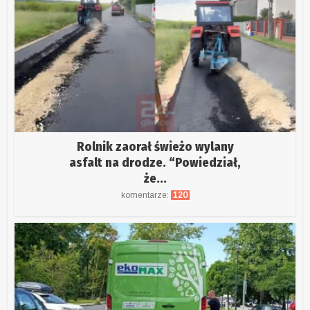
Rolnik zaorał świeżo wylany
asfalt na drodze. “Powiedział,
że...
komentarze:
120