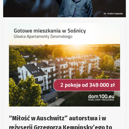
“Miłość w Auschwitz” autorstwa i w
reżyserii Grzegorza Kempinsky’ego to