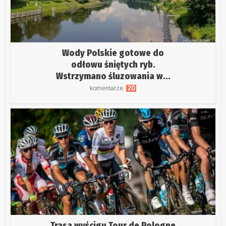
Wody Polskie gotowe do
odłowu śniętych ryb.
Wstrzymano śluzowania w...
komentarze:
20
Trasa wyścigu Tour de Pologne