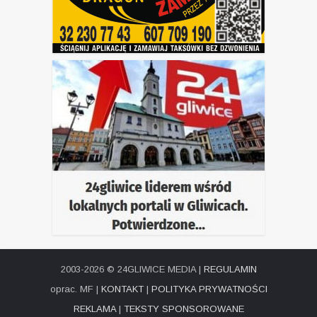
2003-2026 © 24GLIWICE MEDIA |
REGULAMIN
oprac. MF |
KONTAKT
|
POLITYKA PRYWATNOŚCI
REKLAMA
|
TEKSTY SPONSOROWANE