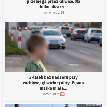
przebiega przez Gliwice. Na
kilku ulicach...
komentarze:
6
3-latek bez nadzoru przy
ruchliwej gliwickiej ulicy. Pijana
matka miała...
komentarze:
18