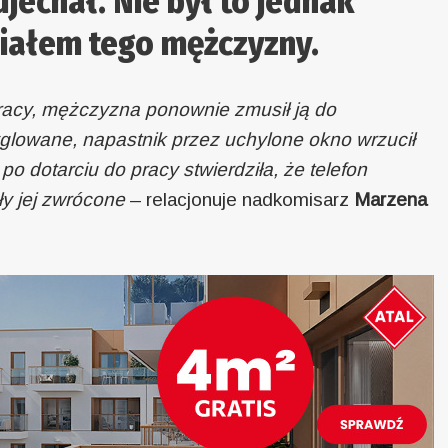
jechał. Nie był to jednak
iałem tego mężczyzny.
pracy, mężczyzna ponownie zmusił ją do
yglowane, napastnik przez uchylone okno wrzucił
o dotarciu do pracy stwierdziła, że telefon
y jej zwrócone
– relacjonuje nadkomisarz
Marzena