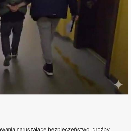
howania naruszające bezpieczeństwo, groźby,