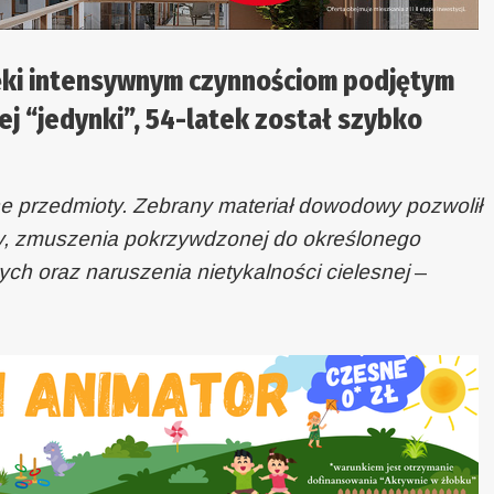
ięki intensywnym czynnościom podjętym
ej “jedynki”, 54-latek został szybko
ne przedmioty. Zebrany materiał dowodowy pozwolił
ży, zmuszenia pokrzywdzonej do określonego
ch oraz naruszenia nietykalności cielesnej
–