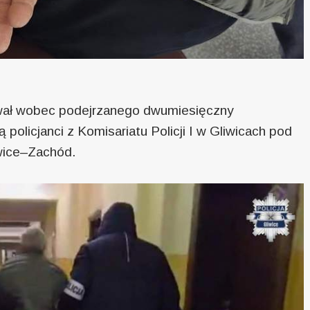
wał wobec podejrzanego dwumiesięczny
olicjanci z Komisariatu Policji I w Gliwicach pod
wice–Zachód.