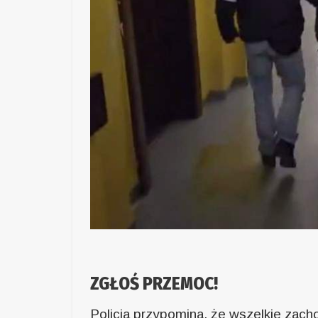
ZGŁOŚ PRZEMOC!
Policja przypomina, że wszelkie zac