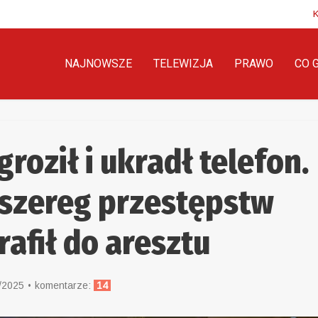
NAJNOWSZE
TELEWIZJA
PRAWO
CO 
groził i ukradł telefon.
 szereg przestępstw
afił do aresztu
/2025
komentarze:
14