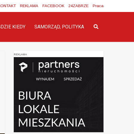
KONTAKT
REKLAMA
FACEBOOK
24ZABRZE
Praca
GDZIE KIEDY
SAMORZĄD, POLITYKA
REKLAMA