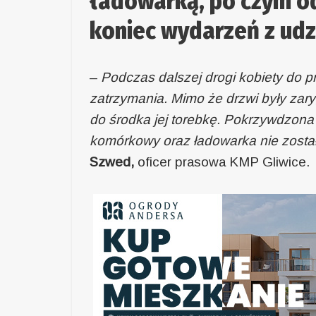
ładowarką, po czym od
koniec wydarzeń z udz
–
Podczas dalszej drogi kobiety do 
zatrzymania. Mimo że drzwi były zar
do środka jej torebkę. Pokrzywdzona p
komórkowy oraz ładowarka nie został
Szwed,
oficer prasowa KMP Gliwice.