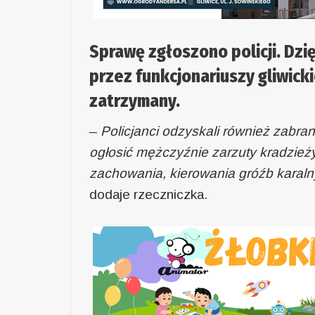
Sprawę zgłoszono policji. Dz
przez funkcjonariuszy gliwicki
zatrzymany.
–
Policjanci odzyskali również zabra
ogłosić mężczyźnie zarzuty kradzie
zachowania, kierowania gróźb karalny
dodaje rzeczniczka.