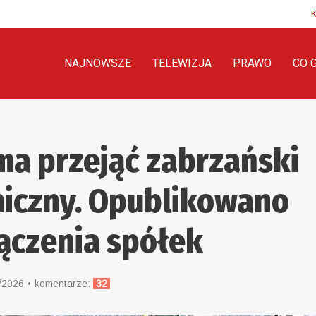
NAJNOWSZE
TELEWIZJA
PRAWO
CO 
a przejąć zabrzański
iczny. Opublikowano
ączenia spółek
/2026
komentarze:
32