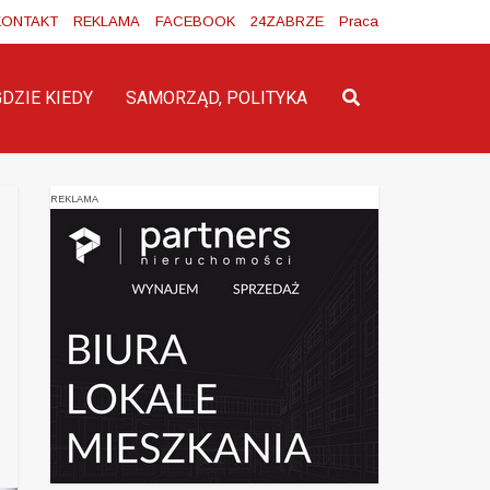
KONTAKT
REKLAMA
FACEBOOK
24ZABRZE
Praca
GDZIE KIEDY
SAMORZĄD, POLITYKA
REKLAMA