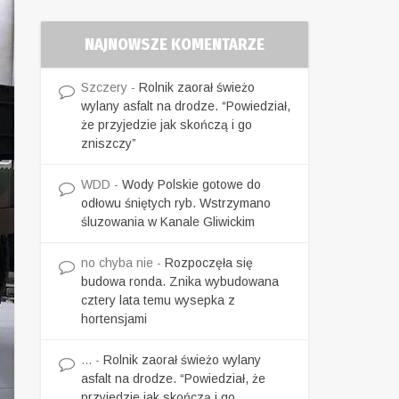
NAJNOWSZE KOMENTARZE
Szczery
-
Rolnik zaorał świeżo
wylany asfalt na drodze. “Powiedział,
że przyjedzie jak skończą i go
zniszczy”
WDD
-
Wody Polskie gotowe do
odłowu śniętych ryb. Wstrzymano
śluzowania w Kanale Gliwickim
no chyba nie
-
Rozpoczęła się
budowa ronda. Znika wybudowana
cztery lata temu wysepka z
hortensjami
...
-
Rolnik zaorał świeżo wylany
asfalt na drodze. “Powiedział, że
przyjedzie jak skończą i go