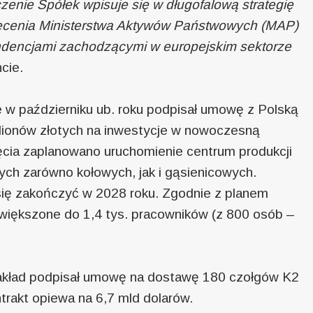
enie Spółek wpisuje się w długofalową strategię
alecenia Ministerstwa Aktywów Państwowych (MAP)
endencjami zachodzącymi w europejskim sektorze
cie.
 w październiku ub. roku podpisał umowę z Polską
lionów złotych na inwestycje w nowoczesną
ęcia zaplanowano uruchomienie centrum produkcji
h zarówno kołowych, jak i gąsienicowych.
ię zakończyć w 2028 roku. Zgodnie z planem
zwiększone do 1,4 tys. pracowników (z 800 osób –
i zakład podpisał umowę na dostawę 180 czołgów K2
rakt opiewa na 6,7 mld dolarów.