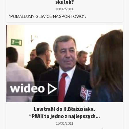
skutek?
03/02/2011
"POMALUJMY GLIWICE NA SPORTOWO".
Lew trafił do H.Błażusiaka.
“PWiK to jedno z najlepszych...
15/01/2011