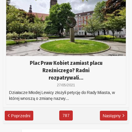
Plac Praw Kobiet zamiast placu
Rzeźniczego? Radni
rozpatrywali...
27/05/2021
Działacze Młodej Lewicy złożyli petycję do Rady Miasta, w
której wnoszą o zmianę nazwy...
787
Poprzedni
Następny