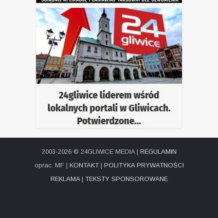
2003-2026 © 24GLIWICE MEDIA |
REGULAMIN
oprac. MF |
KONTAKT
|
POLITYKA PRYWATNOŚCI
REKLAMA
|
TEKSTY SPONSOROWANE