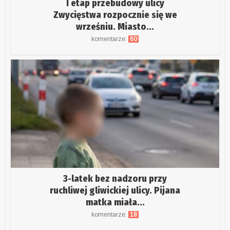
I etap przebudowy ulicy
Zwycięstwa rozpocznie się we
wrześniu. Miasto...
komentarze:
60
3-latek bez nadzoru przy
ruchliwej gliwickiej ulicy. Pijana
matka miała...
komentarze:
18