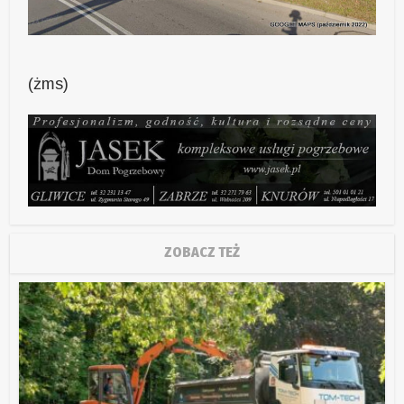
(żms)
ZOBACZ TEŻ