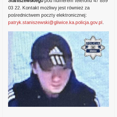
Staniszewskiego
pod numerem telefonu 47 859
03 22. Kontakt możliwy jest również za
pośrednictwem poczty elektronicznej:
patryk.staniszewski@gliwice.ka.policja.gov.pl
.