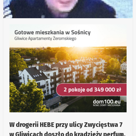
W drogerii HEBE przy ulicy Zwycięstwa 7
w Gliwicach doszło do kradzieży perfum.